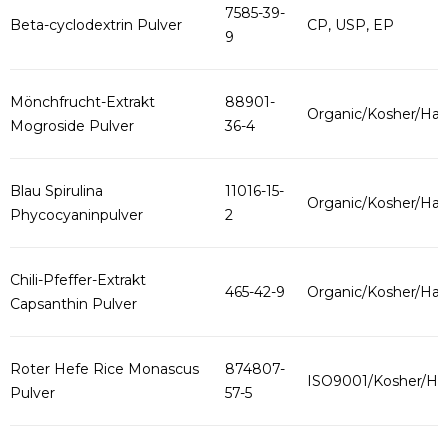
7585-39-
Beta-cyclodextrin Pulver
CP, USP, EP
9
Mönchfrucht-Extrakt
88901-
Organic/Kosher/Hala
Mogroside Pulver
36-4
Blau Spirulina
11016-15-
Organic/Kosher/Hala
Phycocyaninpulver
2
Chili-Pfeffer-Extrakt
465-42-9
Organic/Kosher/Hala
Capsanthin Pulver
Roter Hefe Rice Monascus
874807-
ISO9001/Kosher/Hal
Pulver
57-5