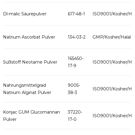
Dl-malic Säurepulver
617-48-1
ISO9001/Kosher/Hal
Natrium Ascorbat Pulver
134-03-2
GMP/Kosher/Halal
165450-
Süßstoff Neotame Pulver
ISO9001/Kosher/Hal
17-9
Nahrungsmittelgrad
9005-
ISO9001/Kosher/Hal
Natrium Alginat Pulver
38-3
Konjac GUM Glucomannan
37220-
ISO9001/Kosher/Hal
Pulver
17-0