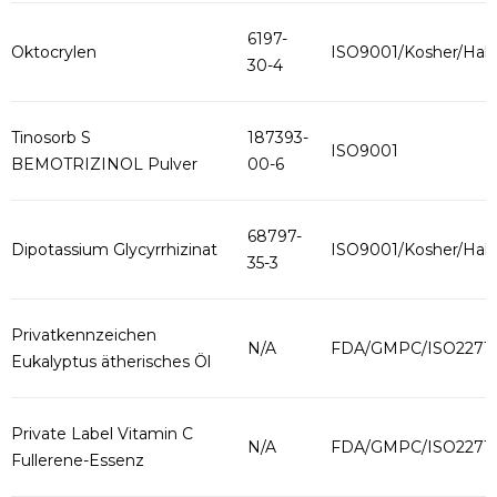
6197-
Oktocrylen
ISO9001/Kosher/Hala
30-4
Tinosorb S
187393-
ISO9001
BEMOTRIZINOL Pulver
00-6
68797-
Dipotassium Glycyrrhizinat
ISO9001/Kosher/Hala
35-3
Privatkennzeichen
N/A
FDA/GMPC/ISO2271
Eukalyptus ätherisches Öl
Private Label Vitamin C
N/A
FDA/GMPC/ISO2271
Fullerene-Essenz