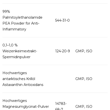
99%
Palmitoylethanolamide
544-31-0
PEA Powder for Anti-
Inflammatory
0,1–1,0 %
Weizenkeimextrakt-
124-20-9
GMP, ISO
Spermidinpulver
Hochwertiges
antarktisches Krillöl
GMP, ISO
Astaxanthin Antioxidans
Hochwertiges
14783-
Magnesiumglycinat-Pulver
GMP, ISO
68-7