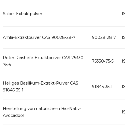
Salbei-Extraktpulver
IS
Amla-Extraktpulver CAS 90028-28-7
90028‑28‑7
IS
Roter Reishefe-Extraktpulver CAS 75330-
75330‑75‑5
IS
75-5
Heiliges Basilikum-Extrakt-Pulver CAS
91845‑35‑1
IS
91845-35-1
Herstellung von natürlichem Bio-Nativ-
IS
Avocadoöl