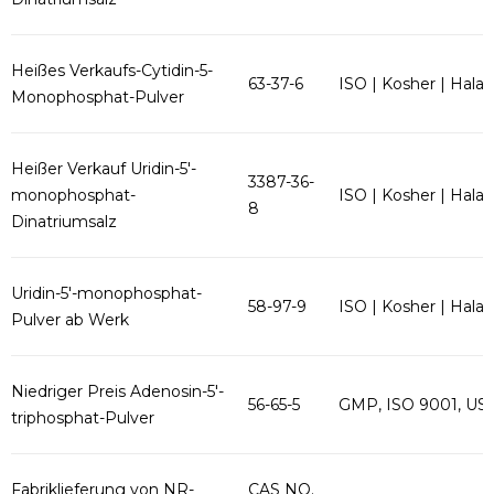
Heißes Verkaufs-Cytidin-5-
63-37-6
ISO | Kosher | Halal
Monophosphat-Pulver
Heißer Verkauf Uridin-5'-
3387-36-
monophosphat-
ISO | Kosher | Halal
8
Dinatriumsalz
Uridin-5'-monophosphat-
58-97-9
ISO | Kosher | Halal
Pulver ab Werk
Niedriger Preis Adenosin-5'-
56-65-5
GMP, ISO 9001, US
triphosphat-Pulver
Fabriklieferung von NR-
CAS NO.