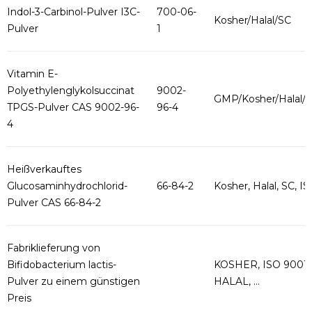
Indol-3-Carbinol-Pulver I3C-
700-06-
Kosher/Halal/SC
Pulver
1
Vitamin E-
Polyethylenglykolsuccinat
9002-
GMP/Kosher/Halal
TPGS-Pulver CAS 9002-96-
96-4
4
Heißverkauftes
Glucosaminhydrochlorid-
66-84-2
Kosher, Halal, SC, ISO
Pulver CAS 66-84-2
Fabriklieferung von
Bifidobacterium lactis-
KOSHER, ISO 9001,
Pulver zu einem günstigen
HALAL, ...
Preis