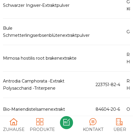
GM
Schwarzer Ingwer-Extraktpulver
KO
Bule
GM
Schmetterlingserbsenblütenextraktpulver
Ro
Mimosa hostilis root brakenextrakte
HAC
Antrodia Camphorata -Extrakt
Ro
223751-82-4
Polysaccharid -Triterpene
HAC
Bio-Mariendistelsamenextrakt
84604-20-6
Org
ZUHAUSE
PRODUKTE
KONTAKT
ÜBER
Garcinia Combogia Pflanzenextraktpulver