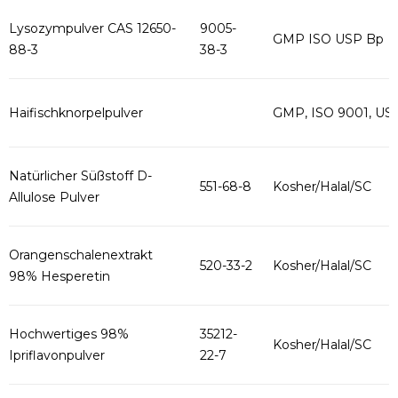
Lysozympulver CAS 12650-
9005-
GMP ISO USP Bp
88-3
38-3
Haifischknorpelpulver
GMP, ISO 9001, US
Natürlicher Süßstoff D-
551-68-8
Kosher/Halal/SC
Allulose Pulver
Orangenschalenextrakt
520-33-2
Kosher/Halal/SC
98% Hesperetin
Hochwertiges 98%
35212-
Kosher/Halal/SC
Ipriflavonpulver
22-7