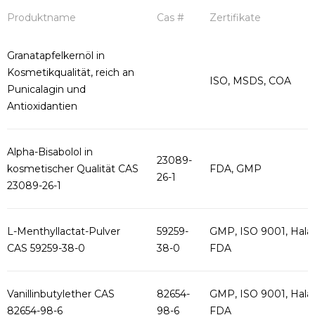
Produktname
Cas #
Zertifikate
Granatapfelkernöl in
Kosmetikqualität, reich an
ISO, MSDS, COA
Punicalagin und
Antioxidantien
Alpha-Bisabolol in
23089-
kosmetischer Qualität CAS
FDA, GMP
26-1
23089-26-1
L-Menthyllactat-Pulver
59259-
GMP, ISO 9001, Halal
CAS 59259-38-0
38-0
FDA
Vanillinbutylether CAS
82654-
GMP, ISO 9001, Halal
82654-98-6
98-6
FDA