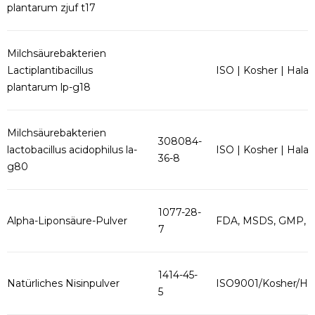
plantarum zjuf t17
Milchsäurebakterien
Lactiplantibacillus
ISO | Kosher | Halal
plantarum lp-g18
Milchsäurebakterien
308084-
lactobacillus acidophilus la-
ISO | Kosher | Halal
36-8
g80
1077-28-
Alpha-Liponsäure-Pulver
FDA, MSDS, GMP, 
7
1414-45-
Natürliches Nisinpulver
ISO9001/Kosher/Hal
5