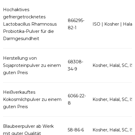
Hochaktives
gefriergetrocknetes
866295-
Lactobacillus Rhamnosus
ISO | Kosher | Halal
82-1
Probiotika-Pulver für die
Darmgesundheit
Herstellung von
68308-
Sojaproteinpulver zu einem
Kosher, Halal, SC, ISO
34-9
guten Preis
Heißverkauftes
6066-22-
Kokosmilchpulver zu einem
Kosher, Halal, SC, ISO
8
guten Preis
Blaubeerpulver ab Werk
58-86-6
Kosher, Halal, SC, ISO
mit guter Qualität