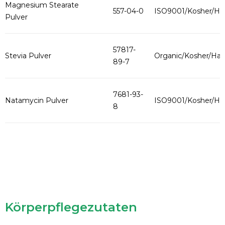
Magnesium Stearate
557-04-0
ISO9001/Kosher/Hal
Pulver
57817-
Stevia Pulver
Organic/Kosher/Hala
89-7
7681-93-
Natamycin Pulver
ISO9001/Kosher/Hal
8
Körperpflegezutaten