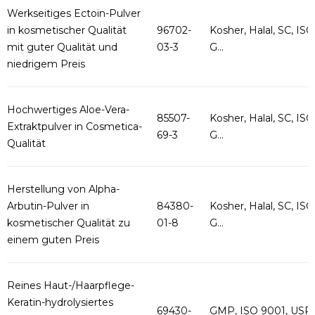
Werkseitiges Ectoin-Pulver
in kosmetischer Qualität
96702-
Kosher, Halal, SC, ISO
mit guter Qualität und
03-3
G...
niedrigem Preis
Hochwertiges Aloe-Vera-
85507-
Kosher, Halal, SC, ISO
Extraktpulver in Cosmetica-
69-3
G...
Qualität
Herstellung von Alpha-
Arbutin-Pulver in
84380-
Kosher, Halal, SC, ISO
kosmetischer Qualität zu
01-8
G...
einem guten Preis
Reines Haut-/Haarpflege-
Keratin-hydrolysiertes
69430-
GMP, ISO 9001, USP,