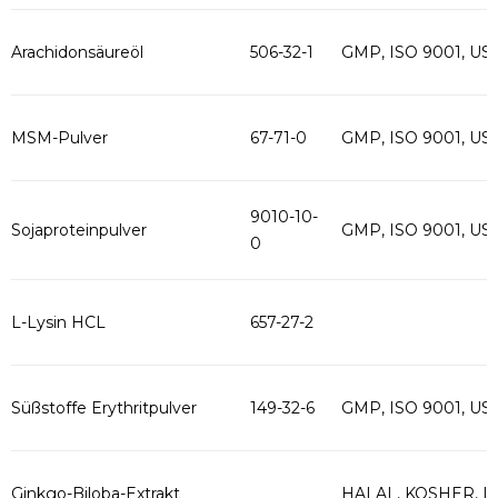
Arachidonsäureöl
506-32-1
GMP, ISO 9001, US
MSM-Pulver
67-71-0
GMP, ISO 9001, US
9010-10-
Sojaproteinpulver
GMP, ISO 9001, US
0
L-Lysin HCL
657-27-2
Süßstoffe Erythritpulver
149-32-6
GMP, ISO 9001, US
Ginkgo-Biloba-Extrakt
HALAL, KOSHER, I