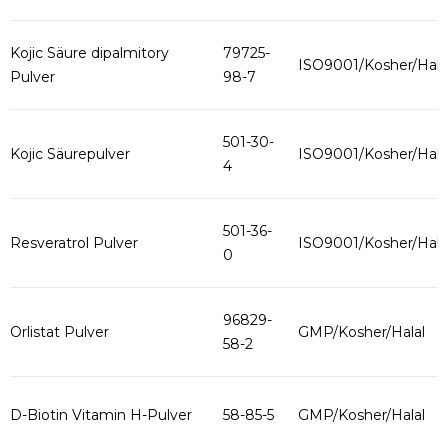
Kojic Säure dipalmitory
79725-
ISO9001/Kosher/Hala
Pulver
98-7
501-30-
Kojic Säurepulver
ISO9001/Kosher/Hala
4
501-36-
Resveratrol Pulver
ISO9001/Kosher/Hala
0
96829-
Orlistat Pulver
GMP/Kosher/Halal
58-2
D-Biotin Vitamin H-Pulver
58-85-5
GMP/Kosher/Halal