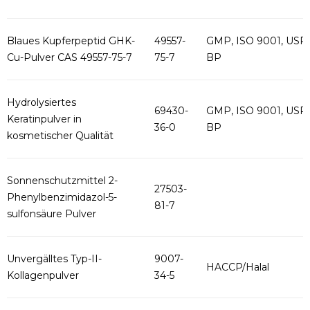
Blaues Kupferpeptid GHK-
49557-
GMP, ISO 9001, USP,
Cu-Pulver CAS 49557-75-7
75-7
BP
Hydrolysiertes
69430-
GMP, ISO 9001, USP,
Keratinpulver in
36-0
BP
kosmetischer Qualität
Sonnenschutzmittel 2-
27503-
Phenylbenzimidazol-5-
81-7
sulfonsäure Pulver
Unvergälltes Typ-II-
9007-
HACCP/Halal
Kollagenpulver
34-5