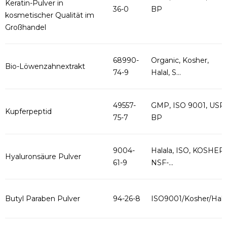
Keratin-Pulver in
36-0
BP
kosmetischer Qualität im
Großhandel
68990-
Organic, Kosher,
Bio-Löwenzahnextrakt
74-9
Halal, S...
49557-
GMP, ISO 9001, USP,
Kupferpeptid
75-7
BP
9004-
Halala, ISO, KOSHER,
Hyaluronsäure Pulver
61-9
NSF-...
Butyl Paraben Pulver
94-26-8
ISO9001/Kosher/Hala