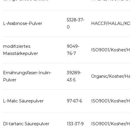
5328-37-
L-Arabinose-Pulver
HACCP/HALAL/KO
0
modifiziertes
9049-
ISO9001/Kosher/Hal
Maisstärkepulver
76-7
Ernährungsfaser-Inulin-
39289-
Organic/Kosher/Hala
Pulver
43-5
L-Malic Säurepulver
97-67-6
ISO9001/Kosher/Hal
Dl-tartaric Säurepulver
133-37-9
ISO9001/Kosher/Hal