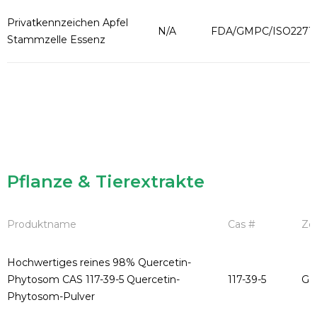
Privatkennzeichen Apfel
N/A
FDA/GMPC/ISO2271
Stammzelle Essenz
Pflanze & Tierextrakte
Produktname
Cas #
Zer
Hochwertiges reines 98% Quercetin-
Phytosom CAS 117-39-5 Quercetin-
117-39-5
GM
Phytosom-Pulver