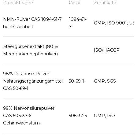
Produktname
Cas #
Zertifikate
NMN-Pulver CAS 1094-61-7
1094-61-
GMP, ISO 9001, US
hohe Reinheit
7
Meergurkenextrakt (80 %
ISO/HACCP
Meergurkenpeptidpulver)
98% D-Ribose-Pulver
Nahrungsergänzungsmittel
50-69-1
GMP, SGS
CAS 50-69-1
99% Nervonsäurepulver
CAS 506-37-6
506-37-6
GMP, ISO
Gehirnwachstum