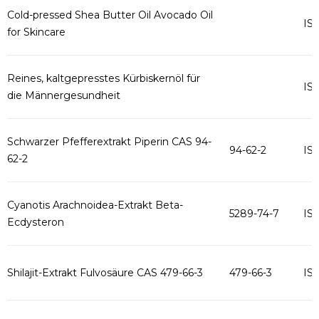
Cold-pressed Shea Butter Oil Avocado Oil
IS
for Skincare
Reines, kaltgepresstes Kürbiskernöl für
IS
die Männergesundheit
Schwarzer Pfefferextrakt Piperin CAS 94-
94-62-2
IS
62-2
Cyanotis Arachnoidea-Extrakt Beta-
5289-74-7
IS
Ecdysteron
Shilajit-Extrakt Fulvosäure CAS 479-66-3
479-66-3
IS