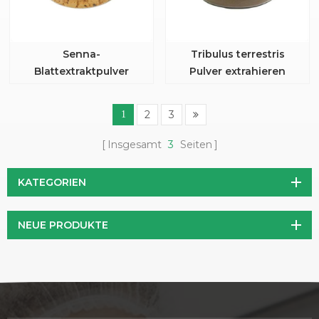
Senna-
Tribulus terrestris
Blattextraktpulver
Pulver extrahieren
2
3
1
Insgesamt
3
Seiten
KATEGORIEN
NEUE PRODUKTE