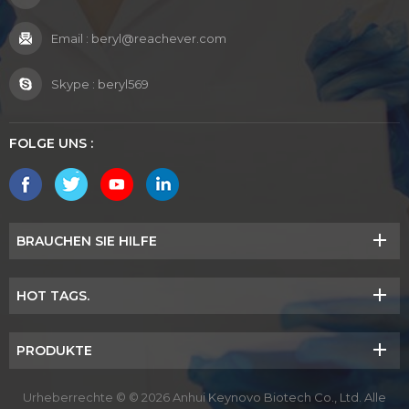
Email :
beryl@reachever.com
Skype :
beryl569
FOLGE UNS :
BRAUCHEN SIE HILFE
HOT TAGS.
PRODUKTE
Urheberrechte © © 2026 Anhui Keynovo Biotech Co., Ltd. Alle