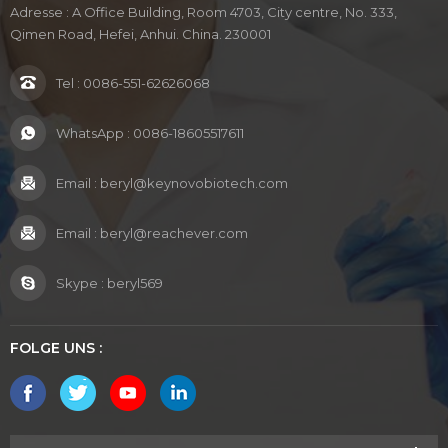
Adresse : A Office Building, Room 4703, City centre, No. 333,
Qimen Road, Hefei, Anhui. China. 230001
Tel :
0086-551-62626068
WhatsApp :
0086-18605517611
Email :
beryl@keynovobiotech.com
Email :
beryl@reachever.com
Skype :
beryl569
FOLGE UNS :