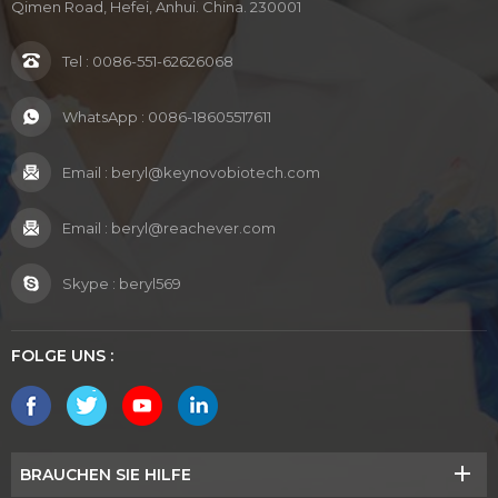
Qimen Road, Hefei, Anhui. China. 230001
Tel :
0086-551-62626068
WhatsApp :
0086-18605517611
Email :
beryl@keynovobiotech.com
Email :
beryl@reachever.com
Skype :
beryl569
FOLGE UNS :
BRAUCHEN SIE HILFE