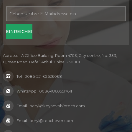
Adresse : A Office Building, Room 4703, City centre, No. 333,
Qimen Road, Hefei, Anhui. China. 230001
Tel :
0086-551-62626068
WhatsApp :
0086-18605517611
Email :
beryl@keynovobiotech.com
Email :
beryl@reachever.com