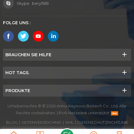
Skype :
beryl569
FOLGE UNS :
BRAUCHEN SIE HILFE
HOT TAGS.
PRODUKTE
Urheberrechte © © 2026 Anhui Keynovo Biotech Co., Ltd. Alle
Rechte vorbehalten.
|
IPv6-Netzwerk unterstützt
BLOG
|
SEITENVERZEICHNIS
|
XML
|
DATENSCHUTZRICHTLINIE