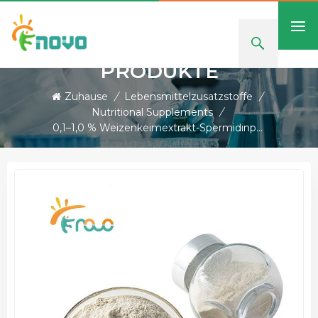
PRODUKTE
Zuhause
/
Lebensmittelzusatzstoffe
/
Nutritional Supplements
/
0,1–1,0 % Weizenkeimextrakt-Spermidinpulver