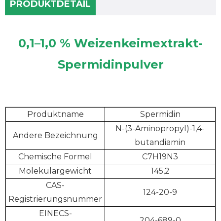
PRODUKTDETAIL
0,1–1,0 % Weizenkeimextrakt-
Spermidinpulver
Produktname
Spermidin
N-(3-Aminopropyl)-1,4-
Andere Bezeichnung
butandiamin
Chemische Formel
C7H19N3
Molekulargewicht
145,2
CAS-
124-20-9
Registrierungsnummer
EINECS-
204-689-0