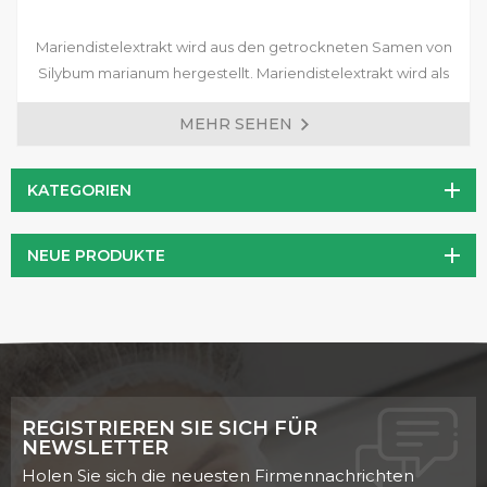
Mariendistelextrakt wird aus den getrockneten Samen von
Silybum marianum hergestellt. Mariendistelextrakt wird als
Gesundheitsprodukt hauptsächlich zum Schutz der Leber
MEHR SEHEN
verwendet. Mariendistel ist ein einzigartiges Kraut, das eine
natürliche Verbindung namens Silymarin enthält. Silymarin
nährt die Leber wie kein anderer derzeit bekannter
KATEGORIEN
Nährstoff. Die Leber fungiert als Filter des Körpers und reinigt
ständig, um Sie vor Giftstoffen zu schützen.
NEUE PRODUKTE
REGISTRIEREN SIE SICH FÜR
NEWSLETTER
Holen Sie sich die neuesten Firmennachrichten