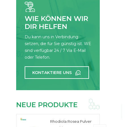
WIE KÖNNEN WIR
DIR HELFEN
Du kann uns in Verbindung
setzen, die für Sie günstig ist. WE
sind verfügbar 24 / 7 Via E-Mail
oder Telefon.
KONTAKTIERE UNS
NEUE PRODUKTE
Rhodiola Rosea Pulver