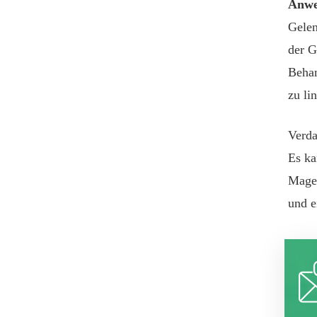
Anwe
Gelen
der G
Behan
zu li
Verda
Es k
Magen
und e