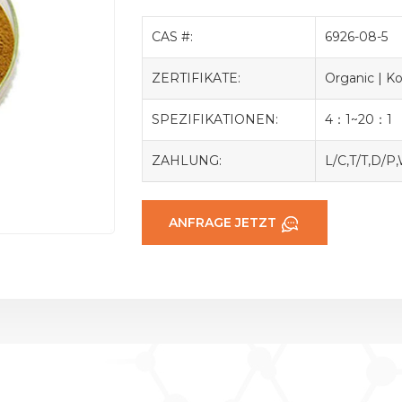
CAS #:
6926-08-5
ZERTIFIKATE:
Organic | Ko
SPEZIFIKATIONEN:
4：1~20：1
ZAHLUNG:
L/C,T/T,D/P
ANFRAGE JETZT