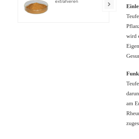
extrahieren
Einle
Teufe
Pflan
wird 
Eigen
Gesun
Funk
Teufe
darun
am En
Rheum
zuges