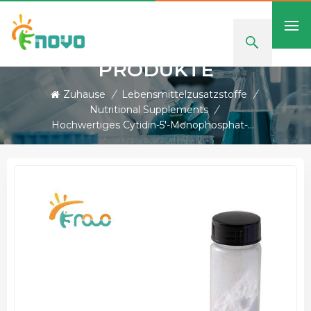
PRODUKTE
Zuhause
/
Lebensmittelzusatzstoffe
/
Nutritional Supplements
/
Hochwertiges Cytidin-5'-Monophosphat-Dinatriumsalz