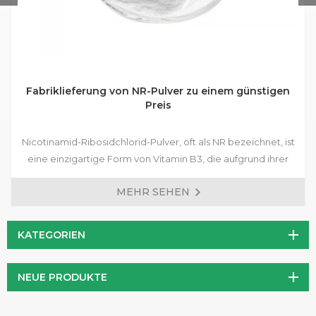
Fabriklieferung von NR-Pulver zu einem günstigen
Preis
Nicotinamid-Ribosidchlorid-Pulver, oft als NR bezeichnet, ist
eine einzigartige Form von Vitamin B3, die aufgrund ihrer
potenziellen gesundheitlichen Vorteile große
MEHR SEHEN
Aufmerksamkeit erregt hat. Es ist ein weißes, kristallines
Pulver, das in Wasser löslich ist und sich daher leicht in
verschiedene Formulierungen einarbeiten lässt.
KATEGORIEN
NEUE PRODUKTE