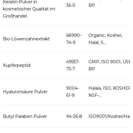
Keratin-Pulver in
36-0
BP
kosmetischer Qualität im
Großhandel
68990-
Organic, Kosher,
Bio-Löwenzahnextrakt
74-9
Halal, S...
49557-
GMP, ISO 9001, USP,
Kupferpeptid
75-7
BP
9004-
Halala, ISO, KOSHER,
Hyaluronsäure Pulver
61-9
NSF-...
Butyl Paraben Pulver
94-26-8
ISO9001/Kosher/Hala