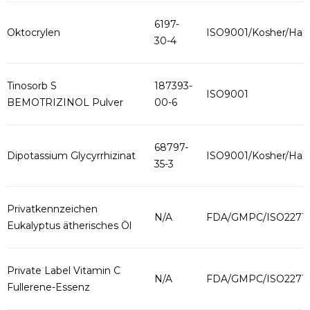
6197-
Oktocrylen
ISO9001/Kosher/Hala
30-4
Tinosorb S
187393-
ISO9001
BEMOTRIZINOL Pulver
00-6
68797-
Dipotassium Glycyrrhizinat
ISO9001/Kosher/Hala
35-3
Privatkennzeichen
N/A
FDA/GMPC/ISO2271
Eukalyptus ätherisches Öl
Private Label Vitamin C
N/A
FDA/GMPC/ISO2271
Fullerene-Essenz