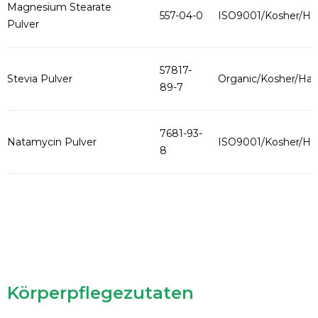
Magnesium Stearate
557-04-0
ISO9001/Kosher/Hal
Pulver
57817-
Stevia Pulver
Organic/Kosher/Hala
89-7
7681-93-
Natamycin Pulver
ISO9001/Kosher/Hal
8
Körperpflegezutaten