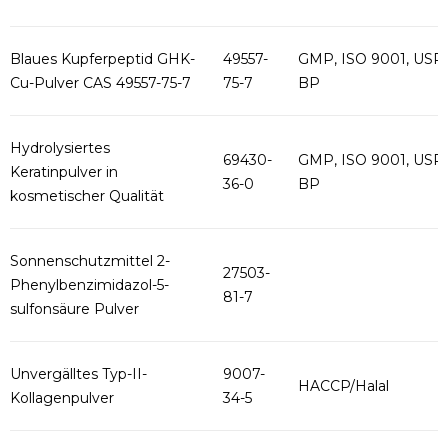
Blaues Kupferpeptid GHK-
49557-
GMP, ISO 9001, USP,
Cu-Pulver CAS 49557-75-7
75-7
BP
Hydrolysiertes
69430-
GMP, ISO 9001, USP,
Keratinpulver in
36-0
BP
kosmetischer Qualität
Sonnenschutzmittel 2-
27503-
Phenylbenzimidazol-5-
81-7
sulfonsäure Pulver
Unvergälltes Typ-II-
9007-
HACCP/Halal
Kollagenpulver
34-5