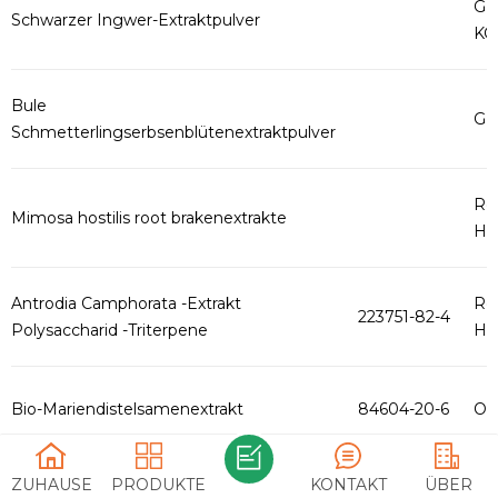
GM
Schwarzer Ingwer-Extraktpulver
KO
Bule
GM
Schmetterlingserbsenblütenextraktpulver
Ro
Mimosa hostilis root brakenextrakte
HAC
Antrodia Camphorata -Extrakt
Ro
223751-82-4
Polysaccharid -Triterpene
HAC
Bio-Mariendistelsamenextrakt
84604-20-6
Org
ZUHAUSE
PRODUKTE
KONTAKT
ÜBER
Garcinia Combogia Pflanzenextraktpulver