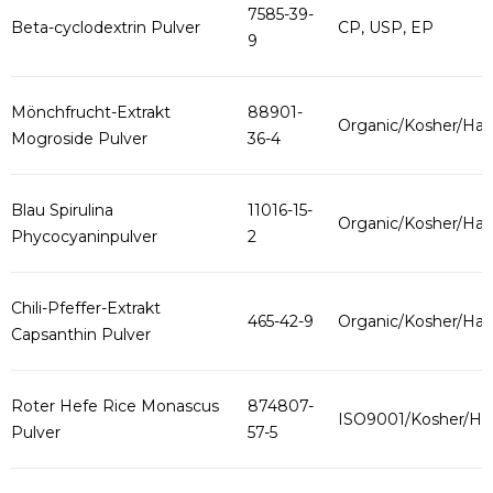
7585-39-
Beta-cyclodextrin Pulver
CP, USP, EP
9
Mönchfrucht-Extrakt
88901-
Organic/Kosher/Hala
Mogroside Pulver
36-4
Blau Spirulina
11016-15-
Organic/Kosher/Hala
Phycocyaninpulver
2
Chili-Pfeffer-Extrakt
465-42-9
Organic/Kosher/Hala
Capsanthin Pulver
Roter Hefe Rice Monascus
874807-
ISO9001/Kosher/Hal
Pulver
57-5