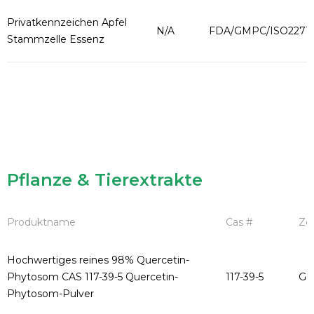
Privatkennzeichen Apfel
N/A
FDA/GMPC/ISO2271
Stammzelle Essenz
Pflanze & Tierextrakte
Produktname
Cas #
Zer
Hochwertiges reines 98% Quercetin-
Phytosom CAS 117-39-5 Quercetin-
117-39-5
GM
Phytosom-Pulver