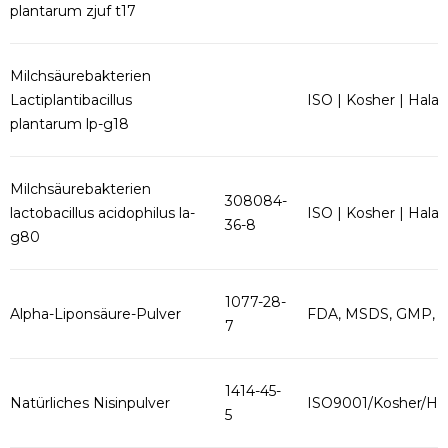
plantarum zjuf t17
Milchsäurebakterien
Lactiplantibacillus
ISO | Kosher | Halal
plantarum lp-g18
Milchsäurebakterien
308084-
lactobacillus acidophilus la-
ISO | Kosher | Halal
36-8
g80
1077-28-
Alpha-Liponsäure-Pulver
FDA, MSDS, GMP, 
7
1414-45-
Natürliches Nisinpulver
ISO9001/Kosher/Hal
5