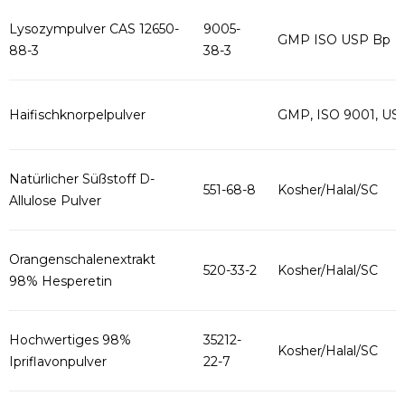
Lysozympulver CAS 12650-
9005-
GMP ISO USP Bp
88-3
38-3
Haifischknorpelpulver
GMP, ISO 9001, US
Natürlicher Süßstoff D-
551-68-8
Kosher/Halal/SC
Allulose Pulver
Orangenschalenextrakt
520-33-2
Kosher/Halal/SC
98% Hesperetin
Hochwertiges 98%
35212-
Kosher/Halal/SC
Ipriflavonpulver
22-7