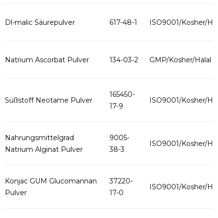
Dl-malic Säurepulver
617-48-1
ISO9001/Kosher/Hal
Natrium Ascorbat Pulver
134-03-2
GMP/Kosher/Halal
165450-
Süßstoff Neotame Pulver
ISO9001/Kosher/Hal
17-9
Nahrungsmittelgrad
9005-
ISO9001/Kosher/Hal
Natrium Alginat Pulver
38-3
Konjac GUM Glucomannan
37220-
ISO9001/Kosher/Hal
Pulver
17-0