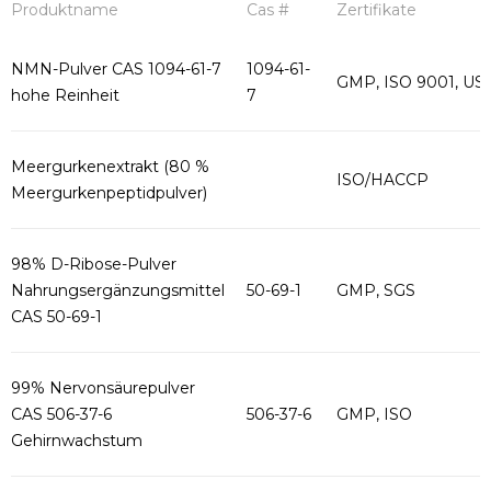
Produktname
Cas #
Zertifikate
NMN-Pulver CAS 1094-61-7
1094-61-
GMP, ISO 9001, US
hohe Reinheit
7
Meergurkenextrakt (80 %
ISO/HACCP
Meergurkenpeptidpulver)
98% D-Ribose-Pulver
Nahrungsergänzungsmittel
50-69-1
GMP, SGS
CAS 50-69-1
99% Nervonsäurepulver
CAS 506-37-6
506-37-6
GMP, ISO
Gehirnwachstum