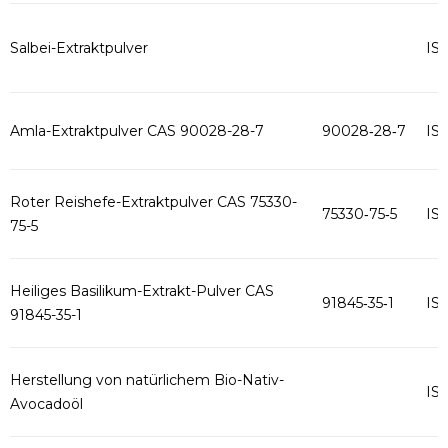
Salbei-Extraktpulver
IS
Amla-Extraktpulver CAS 90028-28-7
90028‑28‑7
IS
Roter Reishefe-Extraktpulver CAS 75330-
75330‑75‑5
IS
75-5
Heiliges Basilikum-Extrakt-Pulver CAS
91845‑35‑1
IS
91845-35-1
Herstellung von natürlichem Bio-Nativ-
IS
Avocadoöl