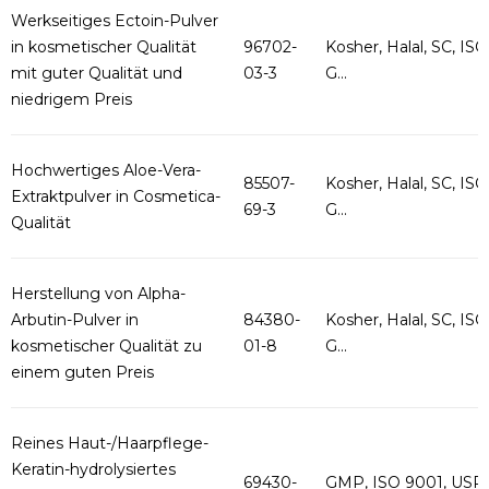
Werkseitiges Ectoin-Pulver
in kosmetischer Qualität
96702-
Kosher, Halal, SC, ISO
mit guter Qualität und
03-3
G...
niedrigem Preis
Hochwertiges Aloe-Vera-
85507-
Kosher, Halal, SC, ISO
Extraktpulver in Cosmetica-
69-3
G...
Qualität
Herstellung von Alpha-
Arbutin-Pulver in
84380-
Kosher, Halal, SC, ISO
kosmetischer Qualität zu
01-8
G...
einem guten Preis
Reines Haut-/Haarpflege-
Keratin-hydrolysiertes
69430-
GMP, ISO 9001, USP,