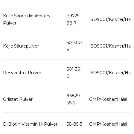
Kojic Säure dipalmitory
79725-
ISO9001/Kosher/Hala
Pulver
98-7
501-30-
Kojic Säurepulver
ISO9001/Kosher/Hala
4
501-36-
Resveratrol Pulver
ISO9001/Kosher/Hala
0
96829-
Orlistat Pulver
GMP/Kosher/Halal
58-2
D-Biotin Vitamin H-Pulver
58-85-5
GMP/Kosher/Halal