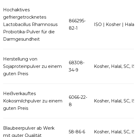
Hochaktives
gefriergetrocknetes
866295-
Lactobacillus Rhamnosus
ISO | Kosher | Halal
82-1
Probiotika-Pulver für die
Darmgesundheit
Herstellung von
68308-
Sojaproteinpulver zu einem
Kosher, Halal, SC, ISO
34-9
guten Preis
Heißverkauftes
6066-22-
Kokosmilchpulver zu einem
Kosher, Halal, SC, ISO
8
guten Preis
Blaubeerpulver ab Werk
58-86-6
Kosher, Halal, SC, ISO
mit guter Qualität