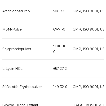
Arachidonsäureöl
506-32-1
GMP, ISO 9001, US
MSM-Pulver
67-71-0
GMP, ISO 9001, US
9010-10-
Sojaproteinpulver
GMP, ISO 9001, US
0
L-Lysin HCL
657-27-2
Süßstoffe Erythritpulver
149-32-6
GMP, ISO 9001, US
Ginkgo-Biloba-Extrakt
HALAL, KOSHER, I