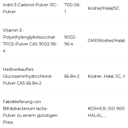
Indol-3-Carbinol-Pulver I3C-
700-06-
Kosher/Halal/SC
Pulver
1
Vitamin E-
Polyethylenglykolsuccinat
9002-
GMP/Kosher/Halal
TPGS-Pulver CAS 9002-96-
96-4
4
Heißverkauftes
Glucosaminhydrochlorid-
66-84-2
Kosher, Halal, SC, ISO
Pulver CAS 66-84-2
Fabriklieferung von
Bifidobacterium lactis-
KOSHER, ISO 9001,
Pulver zu einem günstigen
HALAL, ...
Preis