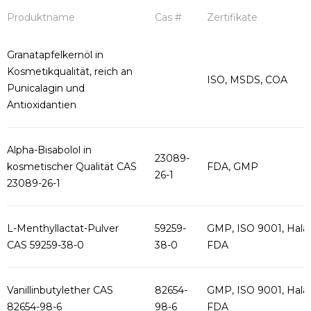
Produktname
Cas #
Zertifikate
Granatapfelkernöl in
Kosmetikqualität, reich an
ISO, MSDS, COA
Punicalagin und
Antioxidantien
Alpha-Bisabolol in
23089-
kosmetischer Qualität CAS
FDA, GMP
26-1
23089-26-1
L-Menthyllactat-Pulver
59259-
GMP, ISO 9001, Halal
CAS 59259-38-0
38-0
FDA
Vanillinbutylether CAS
82654-
GMP, ISO 9001, Halal
82654-98-6
98-6
FDA