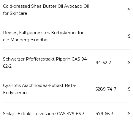
Cold-pressed Shea Butter Oil Avocado Oil
IS
for Skincare
Reines, kaltgepresstes Kürbiskernöl für
IS
die Männergesundheit
Schwarzer Pfefferextrakt Piperin CAS 94-
94-62-2
IS
62-2
Cyanotis Arachnoidea-Extrakt Beta-
5289-74-7
IS
Ecdysteron
Shilajit-Extrakt Fulvosäure CAS 479-66-3
479-66-3
IS