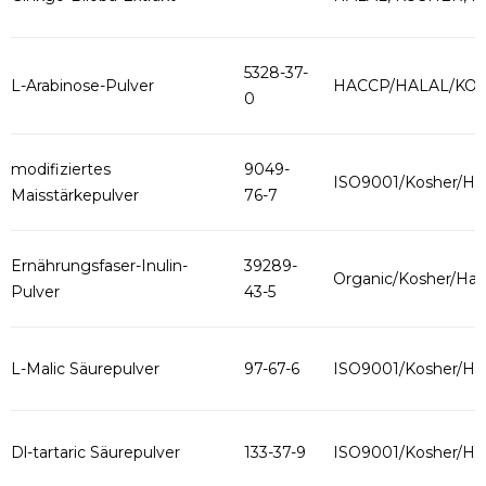
5328-37-
L-Arabinose-Pulver
HACCP/HALAL/KO
0
modifiziertes
9049-
ISO9001/Kosher/Hal
Maisstärkepulver
76-7
Ernährungsfaser-Inulin-
39289-
Organic/Kosher/Hala
Pulver
43-5
L-Malic Säurepulver
97-67-6
ISO9001/Kosher/Hal
Dl-tartaric Säurepulver
133-37-9
ISO9001/Kosher/Hal