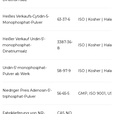
Heißes Verkaufs-Cytidin-5-
63-37-6
ISO | Kosher | Halal
Monophosphat-Pulver
Heißer Verkauf Uridin-5'-
3387-36-
monophosphat-
ISO | Kosher | Halal
8
Dinatriumsalz
Uridin-5'-monophosphat-
58-97-9
ISO | Kosher | Halal
Pulver ab Werk
Niedriger Preis Adenosin-5'-
56-65-5
GMP, ISO 9001, US
triphosphat-Pulver
Fabriklieferung von NR-
CAS NO.