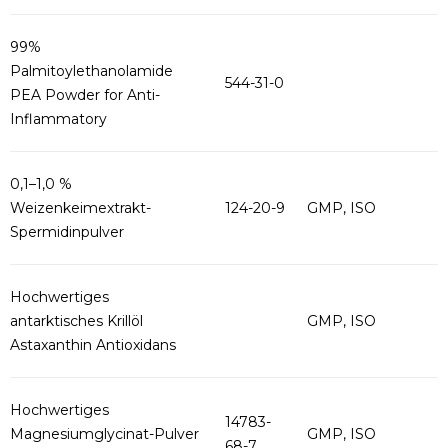
99%
Palmitoylethanolamide
544-31-0
PEA Powder for Anti-
Inflammatory
0,1–1,0 %
Weizenkeimextrakt-
124-20-9
GMP, ISO
Spermidinpulver
Hochwertiges
antarktisches Krillöl
GMP, ISO
Astaxanthin Antioxidans
Hochwertiges
14783-
Magnesiumglycinat-Pulver
GMP, ISO
68-7