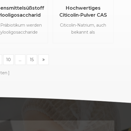
Bakterium mit der
eingehend auf seine
ensmittelsüßstoff
Hochwertiges
zigartigen Fähigkeit,
potenziellen
looligosaccharid
Citicolin-Pulver CAS
m sauren Milieu des
gesundheitlichen Vorteile
lo-Oligosaccharid-
987-78-0
ens zu überleben und
untersucht.
s Präbiotikum werden
Citicolin-Natrium, auch
Pulver für
n Darm zu besiedeln.
ylooligosaccharide
bekannt als
ensmittelgetränke
häufig in der
Cytidindiphosphat-Cholin
ndheitslebensmittelindustrie
(CDP-Cholin) und Cytidin-
rwendet und können
5'-Diphosphocholin, ist ein
10
...
15
auch als
Psychostimulans/Nootropikum.
uchtigkeitsspender
Es ist ein
iten
oder kalorienarme
Zwischenprodukt bei der
Zusatzstoffe in
Bildung von
ensmitteln verwendet
Phosphatidylcholin aus
werden. Die
Cholin. Studien deuten
ebenprodukte der
darauf hin, dass CDP-
Verarbeitung
Cholin-Ergänzungsmittel
andwirtschaftlicher
die
odukte sind reich an
Dopaminrezeptordichten
an-Ressourcen. Xylo-
erhöhen und dass eine