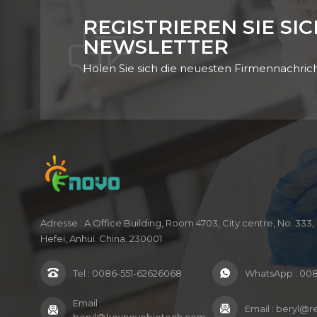
Medi
REGISTRIEREN SIE SI
ge
wi
NEWSLETTER
Holen Sie sich die neuesten Firmennachric
Ab
v
sein
sol
B
Ar
ver
Adresse : A Office Building, Room 4703, City centre, No. 33
Hefei, Anhui. China. 230001
N
Med
Tel :
0086-551-62626068
WhatsApp :
008
Email :
An
Email :
beryl@r