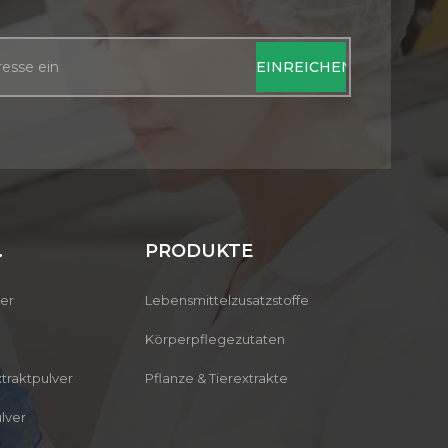
ligosaccharide sind
CDP-Cholin-Ergänzung
ooligosaccharide, die
dazu beiträgt,
h Hydrolyse von β-1,4-
Gedächtnisstörungen
osidischen Bindungen
aufgrund schlechter
 Xylan Chemicalbook
Umweltbedingungen
s Substrat gewonnen
vorzubeugen. Vorläufige
en und hauptsächlich
Untersuchungen haben
 Xylobiose, Xylotriose
ergeben, dass Citicolin-
und Xylotetraose
Ergänzungsmittel zur
estehen. Mischung.
Verbesserung der
.
PRODUKTE
skolben, Bagasse und
Konzentration und der
ishülsen haben alle
mentalen Energie
ver
Lebensmittelzusatzstoffe
en hohen Xylangehalt,
beitragen und
ein idealer natürlicher
möglicherweise bei der
Körperpflegezutaten
Rohstoff für die
Behandlung von nützlich
traktpulver
Pflanze & Tierextrakte
Herstellung von
sein können
ooligosacchariden ist.
Aufmerksamkeitsdefizitsyndrom.
lver