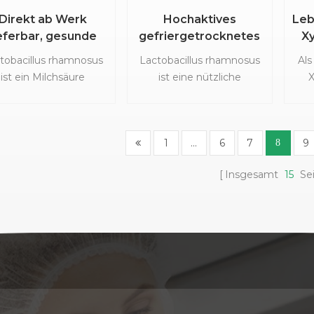
hört zu einer Gruppe
erbessern. Zweitens
Direkt ab Werk
Hochaktives
Leb
 Verbindungen, die als
ein
weist TPGS
ieferbar, gesunde
gefriergetrocknetes
Xy
inozucker bekannt
i
hervorragende
Lebensmittel,
Lactobacillus
Xy
, und ist eine Vorstufe
Mag
tobacillus rhamnosus
Lactobacillus rhamnosus
Al
antioxidative
robiotika-Pulver,
Rhamnosus
i der biochemischen
de
ist ein Milchsäure
ist eine nützliche
X
genschaften auf, die
Streptococcus
Probiotika-Pulver für
Leb
nthese glykosylierter
produzierendes
Bakterienart, die zur
empfindliche
thermophilus
die Darmgesundheit
eine ​​und Lipide. Es ist
Bakterium, das zur
Gattung Lactobacillus
Gesu
Verbindungen vor
n Form eines weißen
ttung Lactobacillus
gehört. Es kommt häufig
ve
xidation und Abbau
kristallinen Pulvers
1
...
6
7
9
8
gehört. Es kommt
im Magen-Darm-Trakt, in
schützen können.
erhältlich.
natürlicherweise im
der Mundhöhle und in der
Fe
rüber hinaus wurde
Insgesamt
15
Se
nschlichen Magen-
Vaginalflora des
stgestellt, dass TPGS
-Trakt vor und ist Teil
Menschen vor. Dieser
Arzneimittelabsorption
der normalen
probiotische Superstar hat
Leb
urch verschiedene
Darmmikrobiota. L.
aufgrund seiner
hanismen verbessert,
nosus ist grampositiv
potenziellen
N
runter die Hemmung
und weist eine
gesundheitlichen Vorteile
n Effluxtransportern
stäbchenförmige
große Aufmerksamkeit
l
 die Verbesserung der
orphologie auf. Es
erregt und ist zu einer
Pr
eimhautpermeabilität.
urde eingehend auf
beliebten Zutat in
Xyl