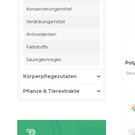
Konservierungsmittel
Verdickungsmittel
Antioxidantien
Farbstoffe
Säureglernregler
Pol
T
Bes
Körperpflegezutaten
Pol
Pflanze & Tierextrakte
S
nic
De
na