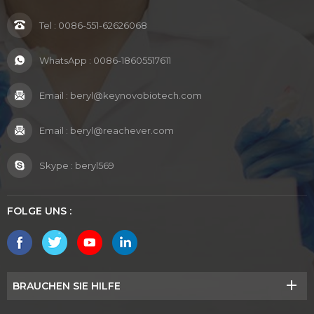
Tel :
0086-551-62626068
WhatsApp :
0086-18605517611
Email :
beryl@keynovobiotech.com
Email :
beryl@reachever.com
Skype :
beryl569
FOLGE UNS :
BRAUCHEN SIE HILFE