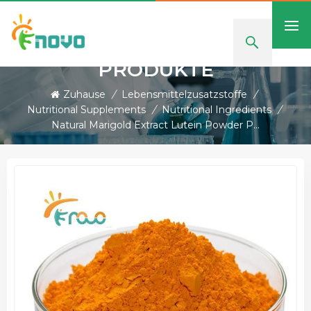
PRODUKTE
Zuhause
/
Lebensmittelzusatzstoffe
/
Nutritional Supplements
/
Nutritional Ingredients
/
Natural Marigold Extract Lutein Powder Protect Eye Health