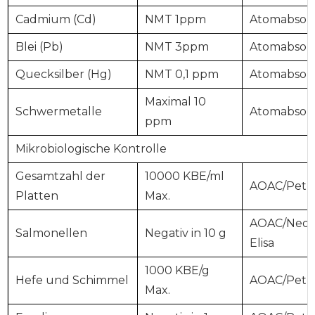
Cadmium (Cd)
NMT 1ppm
Atomabso
Blei (Pb)
NMT 3ppm
Atomabso
Quecksilber (Hg)
NMT 0,1 ppm
Atomabso
Maximal 10
Schwermetalle
Atomabso
ppm
Mikrobiologische Kontrolle
Gesamtzahl der
10000 KBE/ml
AOAC/Petri
Platten
Max.
AOAC/Neo
Salmonellen
Negativ in 10 g
Elisa
1000 KBE/g
Hefe und Schimmel
AOAC/Petri
Max.