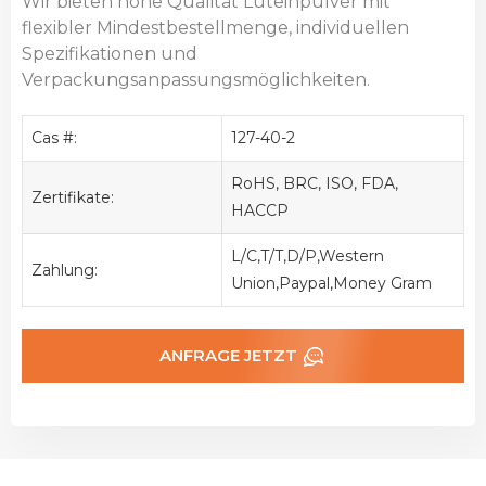
Wir bieten hohe Qualität
Luteinpulver mit
flexibler Mindestbestellmenge, individuellen
Spezifikationen und
Verpackungsanpassungsmöglichkeiten.
Cas #:
127-40-2
RoHS, BRC, ISO, FDA,
Zertifikate:
HACCP
L/C,T/T,D/P,Western
Zahlung:
Union,Paypal,Money Gram
ANFRAGE JETZT