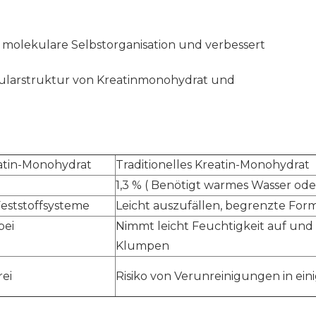
rch molekulare Selbstorganisation und verbessert
ekularstruktur von Kreatinmonohydrat und
eatin-Monohydrat
Traditionelles Kreatin-Monohydrat
1,3 % (
Benötigt warmes Wasser od
eststoffsysteme
Leicht auszufällen, begrenzte For
bei
Nimmt leicht Feuchtigkeit auf und 
Klumpen
rei
Risiko von Verunreinigungen in ei