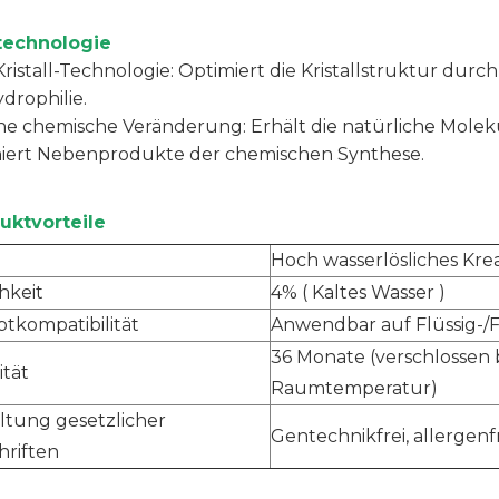
technologie
-Kristall-Technologie: Optimiert die Kristallstruktur du
ydrophilie.
ine chemische Veränderung: Erhält die natürliche Mol
niert Nebenprodukte der chemischen Synthese.
uktvorteile
Hoch wasserlösliches Kr
chkeit
4% (
Kaltes Wasser
)
tkompatibilität
Anwendbar auf Flüssig-/F
36 Monate (verschlossen 
ität
Raumtemperatur)
ltung gesetzlicher
Gentechnikfrei, allergenf
hriften