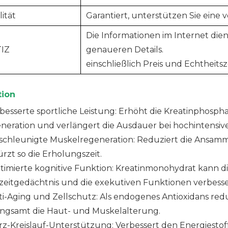
ität
Garantiert, unterstützen Sie eine 
Die Informationen im Internet dien
IZ
genaueren Details.
einschließlich Preis und Echtheitsz
tion
erbesserte sportliche Leistung: Erhöht die Kreatinphosp
neration und verlängert die Ausdauer bei hochintensive
eschleunigte Muskelregeneration: Reduziert die Ansam
rzt so die Erholungszeit.
ptimierte kognitive Funktion: Kreatinmonohydrat kann 
zeitgedächtnis und die exekutiven Funktionen verbesse
nti-Aging und Zellschutz: Als endogenes Antioxidans red
angsamt die Haut- und Muskelalterung.
erz-Kreislauf-Unterstützung: Verbessert den Energiesto