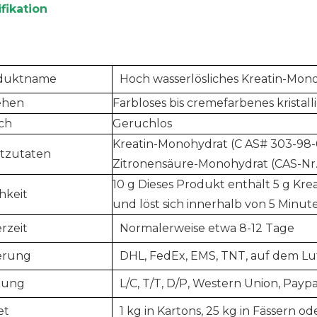
fikation
duktname
Hoch wasserlösliches Kreatin-Mo
ehen
Farbloses bis cremefarbenes kristall
ch
Geruchlos
Kreatin-Monohydrat (C
AS# 303-98
tzutaten
Zitronensäure-Monohydrat (CAS-Nr.
10 g Dieses Produkt enthält 5 g Krea
chkeit
und löst sich innerhalb von 5 Minute
erzeit
Normalerweise etwa 8-12 Tage
ferung
DHL, FedEx, EMS, TNT, auf dem L
lung
L/C, T/T, D/P, Western Union, Paypa
et
1 kg in Kartons, 25 kg in Fässern