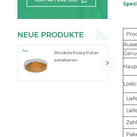
KONTAKTIERE UNS
Spezi
NEUE PRODUKTE
Pro
Auss
Rhodiola Rosea Pulver
Geru
extrahieren
Haup
Lösli
Lief
Lie
Zah
Pak