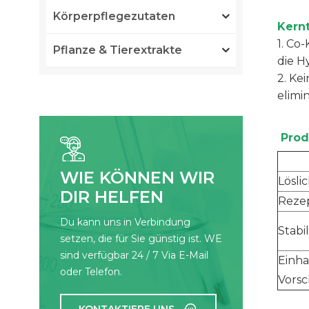
Körperpflegezutaten
Kern
1. Co
Pflanze & Tierextrakte
die H
2. Ke
elimi
Prod
WIE KÖNNEN WIR
Lösli
DIR HELFEN
Rezep
Du kann uns in Verbindung
Stabil
setzen, die für Sie günstig ist. WE
sind verfügbar 24 / 7 Via E-Mail
Einha
oder Telefon.
Vorsc