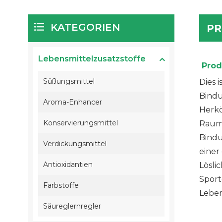
KATEGORIEN
PR
Lebensmittelzusatzstoffe
Prod
Süßungsmittel
Dies 
Bindu
Aroma-Enhancer
Herkö
Konservierungsmittel
Raumt
Bindu
Verdickungsmittel
einer
Antioxidantien
Lösli
Sport
Farbstoffe
Leben
Säureglernregler