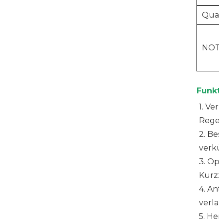
Qual
NOT
Funk
1. V
Rege
2. B
verkü
3. O
Kurz
4. A
verl
5. H