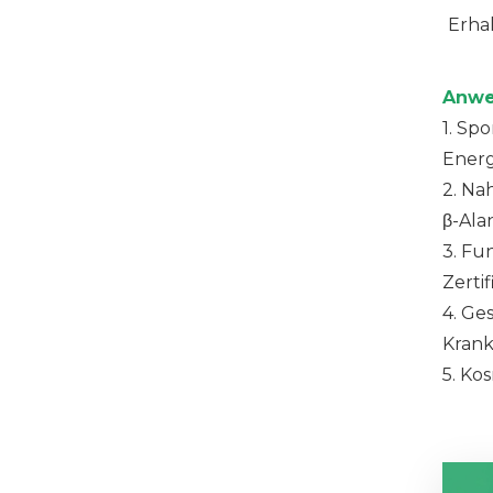
Erha
Anw
1.
Spor
Energ
2.
Nah
β-Ala
3. Fu
Zerti
4. Ge
Krank
5.
Kos