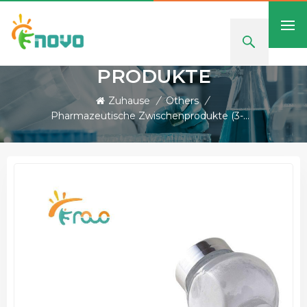
PRODUKTE
Zuhause
/
Others
/
Pharmazeutische Zwischenprodukte (3-Bromopropyl) Triphenylphosphoniumbromid CAS 3607-17-8