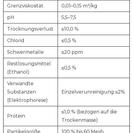
Grenzviskosität
0,01–0,15 m³/kg
pH
5,5–7,5
Trocknungsverlust
≤10,0 %
Chlorid
≤0,5 %
Schwermetalle
≤20 ppm
Restlösungsmittel
≤0,5 %
(Ethanol)
Verwandte
Substanzen
Einzelverunreinigung ≤2%
(Elektrophorese)
≤1,0 % (bezogen auf die
Protein
Trockenmasse)
Partikelgröße
100 % bis 60 Mesh