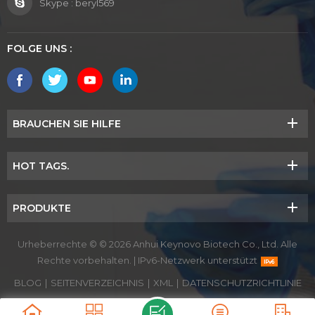
Skype :
beryl569
FOLGE UNS :
BRAUCHEN SIE HILFE
HOT TAGS.
PRODUKTE
Urheberrechte © © 2026 Anhui Keynovo Biotech Co., Ltd. Alle
Rechte vorbehalten.
|
IPv6-Netzwerk unterstützt
BLOG
|
SEITENVERZEICHNIS
|
XML
|
DATENSCHUTZRICHTLINIE