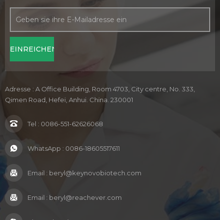
Adresse : A Office Building, Room 4703, City centre, No. 333,
Qimen Road, Hefei, Anhui. China. 230001
Tel :
0086-551-62626068
WhatsApp :
0086-18605517611
Email :
beryl@keynovobiotech.com
Email :
beryl@reachever.com