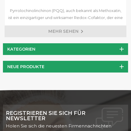
Pyrrolochinolinchinon (PQQ), auch bekannt als Methoxatin,
ist ein einzigartiger und wirksamer Redox-Cofaktor, der eine
entscheidende Rolle bei der zellulären Energieproduktion
MEHR SEHEN
spielt. Als wirksames Antioxidans kann PQQ Zellen vor
oxidativen Schäden schützen, die mit Alterung und
verschiedenen chronischen Erkrankungen einhergehen.
KATEGORIEN
Darüber hinaus verbessert PQQ nachweislich die
mitochondriale Funktion, was zu einer erhöhten zellulären
NEUE PRODUKTE
Energieproduktion und einem verbesserten
Energiestoffwechsel führt.
REGISTRIEREN SIE SICH FÜR
NEWSLETTER
Holen Sie sich die neuesten Firmennachrichten