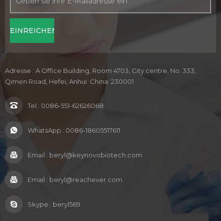
Adresse : A Office Building, Room 4703, City centre, No. 333,
Qimen Road, Hefei, Anhui. China. 230001
Tel :
0086-551-62626068
WhatsApp :
0086-18605517611
Email :
beryl@keynovobiotech.com
Email :
beryl@reachever.com
Skype :
beryl569