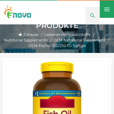
PRODUKTE
Zuhause
/
Lebensmittelzusatzstoffe
/
Nutritional Supplements
/
OEM Nutritional Supplement
/
OEM-Fischöl 350/250 TG Softgel