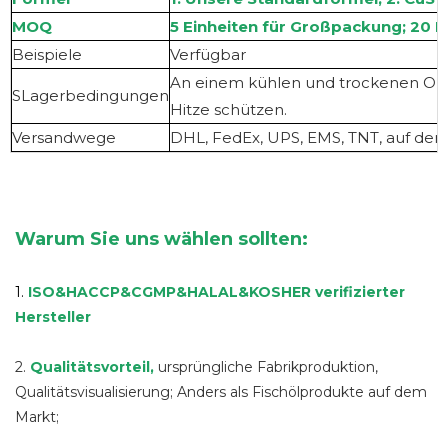
MOQ
5 Einheiten für Großpackung; 20 Ei
Beispiel
e
Verfügbar
An einem kühlen und trockenen Ort
S
Lagerbedingungen
Hitze schützen.
Versandwege
DHL, FedEx, UPS, EMS, TNT, auf de
Warum Sie uns wählen sollten:
1.
ISO&HACCP&CGMP&HALAL
&
KOSHER verifizierter
Hersteller
2.
Qualitätsvorteil
,
ursprüngliche Fabrikproduktion,
Qualitätsvisualisierung; Anders als Fischölprodukte auf dem
Markt;