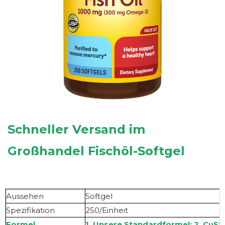
Schneller Versand im
Großhandel
Fischöl-Softgel
Aussehen
Softgel
Spezifikation
250/Einheit
Formel
1. Unsere Standardformel; 2. Cu
St