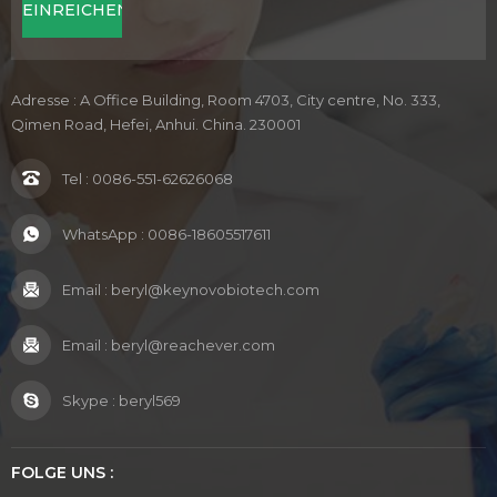
Adresse : A Office Building, Room 4703, City centre, No. 333,
Qimen Road, Hefei, Anhui. China. 230001
Tel :
0086-551-62626068
WhatsApp :
0086-18605517611
Email :
beryl@keynovobiotech.com
Email :
beryl@reachever.com
Skype :
beryl569
FOLGE UNS :