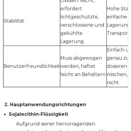
Oxidiert leicht,
erfordert
Hohe Stabi
lichtgeschützte,
einfache
Stabilität
verschlossene und
Lagerung
gekühlte
Transport
Lagerung.
Einfach u
Muss abgewogen
genau zu
Benutzerfreundlichkeit
werden, haftet
dosieren 
leicht an Behältern
mischen, 
nicht.
2.
Hauptanwendungsrichtungen
Sojalecithin-Flüssigkeit
Aufgrund seiner hervorragenden