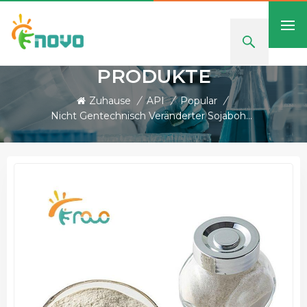
PRODUKTE
Zuhause
/
API
/
Popular
/
Nicht Gentechnisch Veränderter Sojabohnenextrakt, Sojalecithinpulver