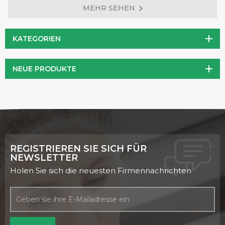
MEHR SEHEN
spielt. Als wirksames Antioxidans kann PQQ Zellen vor
oxidativen Schäden schützen, die mit Alterung und
verschiedenen chronischen Erkrankungen einhergehen.
KATEGORIEN
Darüber hinaus verbessert PQQ nachweislich die
mitochondriale Funktion, was zu einer erhöhten zellulären
NEUE PRODUKTE
Energieproduktion und einem verbesserten
Energiestoffwechsel führt.
REGISTRIEREN SIE SICH FÜR
NEWSLETTER
Holen Sie sich die neuesten Firmennachrichten