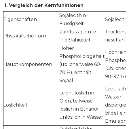
1.
Vergleich der Kernfunktionen
Sojalecithin-
Eigenschaften
Sojalecith
Flüssigkeit
Zähflüssig, gute
Trocken,
Physikalische Form
Fließfähigkeit
rieselfähig
Hoher
Hochrein
Phospholipidgehalt
Phospholi
Hauptkomponenten
(üblicherweise 60-
(üblicher
70 %), enthält
90–97 %), 
Sojaöl
Lässt sich 
Leicht löslich in
Wasser
Ölen, teilweise
Löslichkeit
dispergie
löslich in Ethanol,
bildet ein
unlöslich in Wasser
Emulsion.