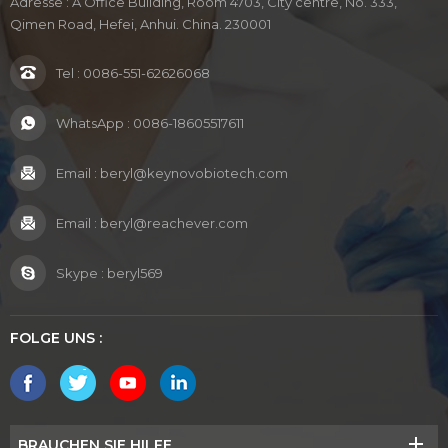
Adresse : A Office Building, Room 4703, City centre, No. 333,
Qimen Road, Hefei, Anhui. China. 230001
Tel :
0086-551-62626068
WhatsApp :
0086-18605517611
Email :
beryl@keynovobiotech.com
Email :
beryl@reachever.com
Skype :
beryl569
FOLGE UNS :
BRAUCHEN SIE HILFE