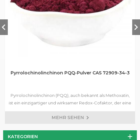
Pyrrolochinolinchinon PQQ-Pulver CAS 72909-34-3
Pyrrolochinolinchinon (PQQ), auch bekannt als Methoxatin,
ist ein einzigartiger und wirksamer Redox-Cofaktor, der eine
entscheidende Rolle bei der zellulären Energieproduktion
MEHR SEHEN
spielt. Als wirksames Antioxidans kann PQQ Zellen vor
oxidativen Schäden schützen, die mit Alterung und
verschiedenen chronischen Erkrankungen einhergehen.
KATEGORIEN