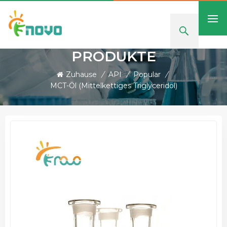
PRODUKTE
Zuhause
/
API
/
Popular
/
MCT-Öl (mittelkettiges Triglyceridöl)