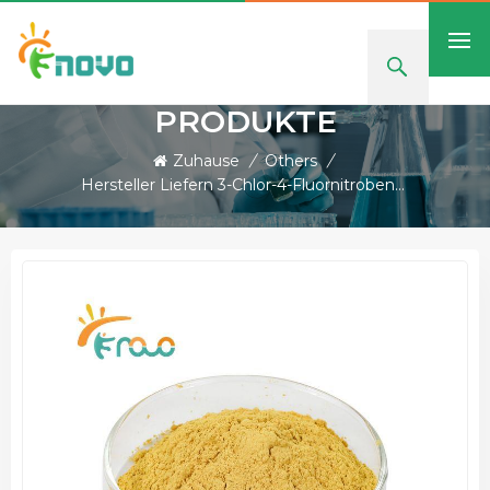
PRODUKTE
Zuhause
/
Others
/
Hersteller Liefern 3-Chlor-4-Fluornitrobenzol In Guter Qualität