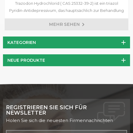
Trazodon Hydrochlorid ( CAS 25332-39-2) ist ein triazol
Pyridin-Antidepressivum, das hauptsächlich zur Behandlung
verschiedener Arten von Depressionen, Angststörungen
MEHR SEHEN
verwendet wird, begleitet von depressionen Symptomen,
und Stimmungsstörungen nach dem Rückzug der
Drogenabhängigen.
KATEGORIEN
NEUE PRODUKTE
REGISTRIEREN SIE SICH FÜR
NEWSLETTER
Holen Sie sich die neuesten Firmennachrichten