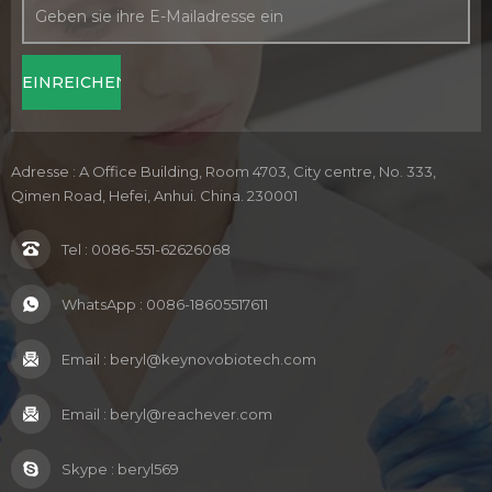
Adresse : A Office Building, Room 4703, City centre, No. 333,
Qimen Road, Hefei, Anhui. China. 230001
Tel :
0086-551-62626068
WhatsApp :
0086-18605517611
Email :
beryl@keynovobiotech.com
Email :
beryl@reachever.com
Skype :
beryl569