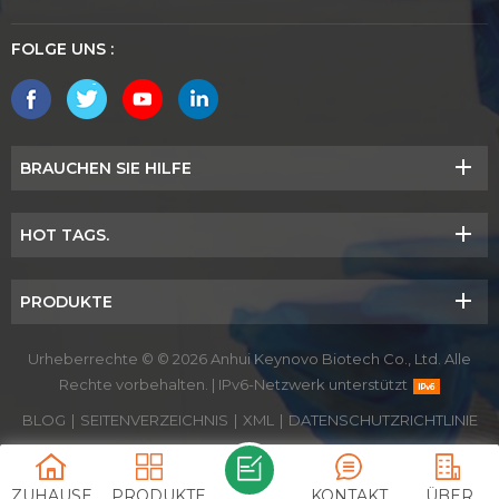
FOLGE UNS :
BRAUCHEN SIE HILFE
HOT TAGS.
PRODUKTE
Urheberrechte © © 2026 Anhui Keynovo Biotech Co., Ltd. Alle
Rechte vorbehalten.
|
IPv6-Netzwerk unterstützt
BLOG
|
SEITENVERZEICHNIS
|
XML
|
DATENSCHUTZRICHTLINIE
ZUHAUSE
PRODUKTE
KONTAKT
ÜBER