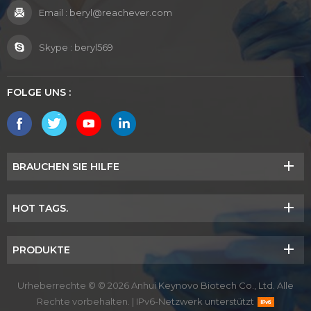
Email :
beryl@reachever.com
Skype :
beryl569
FOLGE UNS :
BRAUCHEN SIE HILFE
HOT TAGS.
PRODUKTE
Urheberrechte © © 2026 Anhui Keynovo Biotech Co., Ltd. Alle
Rechte vorbehalten.
|
IPv6-Netzwerk unterstützt